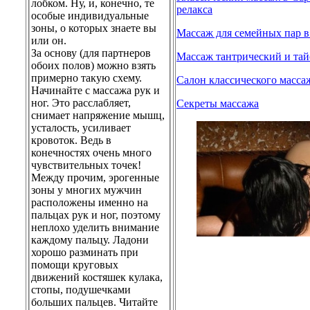
лобком. Ну, и, конечно, те
релакса
особые индивидуальные
зоны, о которых знаете вы
Массаж для семейных пар в
или он.
За основу (для партнеров
Массаж тантрический и та
обоих полов) можно взять
примерно такую схему.
Салон классического масса
Начинайте с массажа рук и
ног. Это расслабляет,
Секреты массажа
снимает напряжение мышц,
усталость, усиливает
кровоток. Ведь в
конечностях очень много
чувствительных точек!
Между прочим, эрогенные
зоны у многих мужчин
расположены именно на
пальцах рук и ног, поэтому
неплохо уделить внимание
каждому пальцу. Ладони
хорошо разминать при
помощи круговых
движений костяшек кулака,
стопы, подушечками
больших пальцев.
Читайте