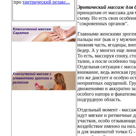
про
тантрический релакс...
Эротический массаж для 
принципам от массажа для 
схему. Но есть свои особен
"сокровенных органов".
Главными женскими эроген
пальцы ног (как и у мужчин
нижняя часть, ягодицы, вн
бедер. А у многих еще лини
То есть, массируя спину, с
талии, а после особенно тщ
Отдельная ситуация с масса
внимание, ведь женская гру
это же диктует и особую ос
неприятных ощущений. Гру
движениями и аккуратно зах
особого напора и фанатизма
подгрудную область.
Отдельный момент - массаж
идут мягкие и ритмичные д
участков, особо отзывающих
воздействие именно на них
и для знаменитой точки G -