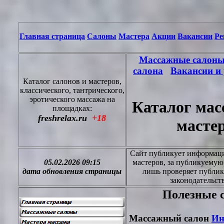
Главная страница
Салоны
Мастера
Акции
Вакансии
Ре
Массажные салон
салона
Вакансии и 
Каталог салонов и мастеров,
классического, тантрического,
эротического массажа на
Каталог мас
площадках:
freshrelax.ru
+18
масте
Сайт публикует информацию
05.02.2026 09:15
мастеров, за публикуему
дата обновления страницы
лишь проверяет публик
законодательст
Полезные с
Массажный салон
Ин