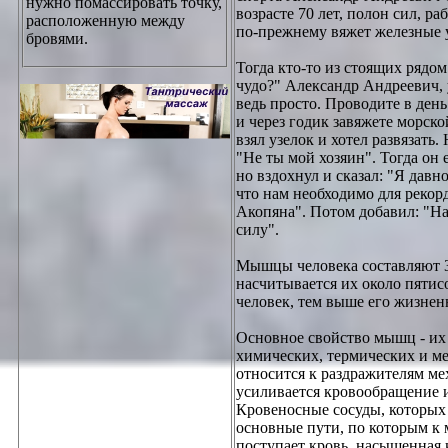
нужно помассировать точку,
возрасте 70 лет, полон сил, ра
расположенную между
по-прежнему вяжет железные у
бровями.
Тогда кто-то из стоящих рядом
чудо?" Александр Андреевич, у
ведь просто. Проводите в день
и через годик завяжете морско
взял узелок и хотел развязать.
"Не ты мой хозяин". Тогда он
но вздохнул и сказал: "Я давно
что нам необходимо для рекордо
Акопяна". Потом добавил: "Н
силу".
Мышцы человека составляют 35
насчитывается их около пятис
человек, тем выше его жизнен
Основное свойство мышц - их
химических, термических и м
относится к раздражителям ме
усиливается кровообращение и
Кровеносные сосуды, которых
основные пути, по которым к
поступает кровь, насыщенная