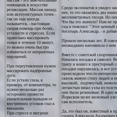
массаж - это замечательный
помощник в искусстве
Среди экспонатов я увидел за
релаксации. Массаж шиацу,
нее, то это оказались два на
или акупунктурных точек -
миллиметровых гвоздя. Но они
так он еще иногда
Что бы это значило? Нам не п
называется, - настоящая
гид и пояснил: "Этот ценный 
скорая помощь при болях,
богатырь Александр, - и добав
усталости и стрессах. Если
правильно массировать
Прошло несколько лет. Я совс
точки в течение 10 минут,
неожиданно напомнила о нем 
то можно очень быстро
избавиться от неприятных
Вместе с советской спортивно
ощущений.
Началась посадка в самолет. 
трапу и вошел в просторный с
При переутомлении нужно
посадки нарушилась, и все уст
массировать надбровные
происходило что-то интересно
дуги.
сквозь живую стену людей и не
Если устали глаза, к
высокий, подтянутый, немол
примеру, от компьютера, то
легкостью вязал узлы из толст
нужно несколько раз
они были резиновые. В одно 
осторожно провести
Йоркском музее железный узел
указательным пальцем от
сам исполнитель.
внутренних уголков глаз к
внешним.
Да, это был он, известный в 
При стрессе и мигрени
спорта Александр Андреевич Се