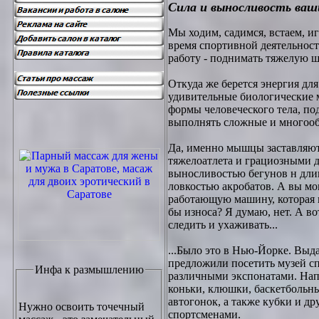
Сила и выносливость ва
Мы ходим, садимся, встаем, иг
время спортивной деятельнос
работу - поднимать тяжелую шта
Откуда же берется энергия дл
удивительные биологические 
формы человеческого тела, по
выполнять сложные и многоо
Да, именно мышцы заставляют
тяжелоатлета и грациозными 
выносливостью бегунов н дли
ловкостью акробатов. А вы мо
работающую машину, которая в
бы износа? Я думаю, нет. А во
следить и ухаживать...
...Было это в Нью-Йорке. Выд
предложили посетить музей с
Инфа к размышлению
различными экспонатами. Нап
коньки, клюшки, баскетбольн
автогонок, а также кубки и д
Нужно освоить точечный
спортсменами.