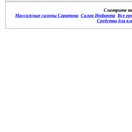
Смотрите та
Массажные салоны Саратова
Салон Инфанта
Все пр
Средства для кл